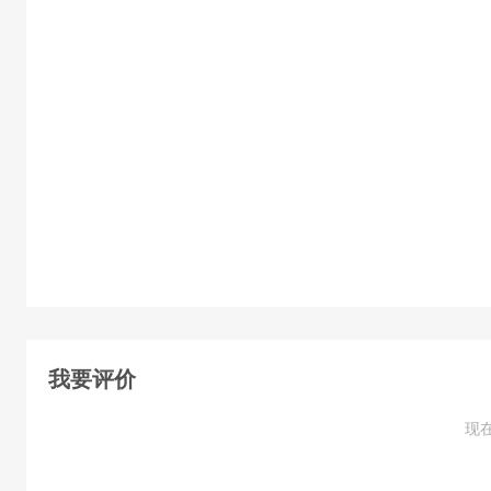
公共基础知识
课件1. 关于建筑业持续健康发展 (1学时)
课件2. 建筑工人实名制管理条例 (1学时)
课件3. 建筑工程质量管理条例 (1学时)
课件4. 中华人民共和国劳动法 (1学时)
课件5. 中华人民共和国标准化法 (1学时)
课件6. 中华人民共和国招标投标法 (1学时)
课件7. 建筑工程施工现场消防要求 (1学时)
我要评价
课件8. 施工现场安全管理 (1学时)
现