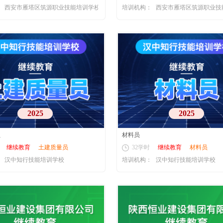
：
西安市雁塔区筑源职业技能培训学校
培训机构：
西安市雁塔区筑源职业技
2025
2025
员
材料员
继续教育
土建质量员
32学时
继续教育
材料员
：
汉中知行技能培训学校
培训机构：
汉中知行技能培训学校